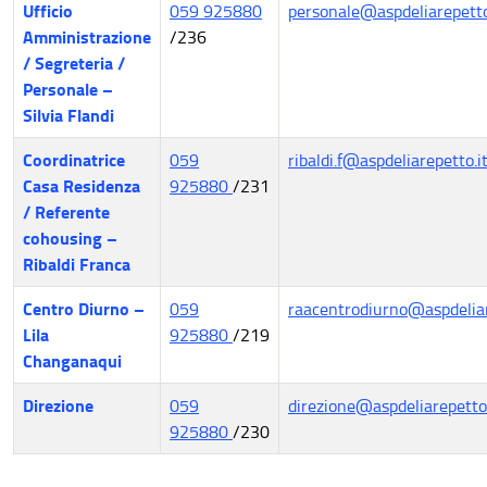
Ufficio
059 925880
personale@aspdeliarepetto
Amministrazione
/236
/ Segreteria /
Personale –
Silvia Flandi
Coordinatrice
059
ribaldi.f@aspdeliarepetto.i
Casa Residenza
925880
/231
/ Referente
cohousing –
Ribaldi Franca
Centro Diurno –
059
raacentrodiurno@aspdeliar
Lila
925880
/219
Changanaqui
Direzione
059
direzione@aspdeliarepetto.
925880
/230