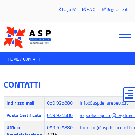
Pago PA
F.A.Q.
Regolamenti
HOME
CONTATTI
CONTATTI
Indirizzo mail
059 925880
info@aspdeliarepetto.it
Posta Certificata
059 925880
aspdeliarepetto@legalmail.
Ufficio
059 925880
fornitori@aspdeliarepetto.
Amministrazione
/216