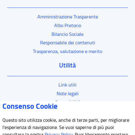
Amministrazione Trasparente
Albo Pretorio
Bilancio Sociale
Responsabile dei contenuti
Trasparenza, valutazione e merito
Utilità
Link utili
Note legali
Accessibilità
Consenso Cookie
Questo sito utilizza cookie, anche di terze parti, per migliorare
Mappa del sito
l'esperienza di navigazione. Se vuoi saperne di più puoi
consultare la nostra
Privacy Policy
. Puoi liberamente prestare,
Contatti