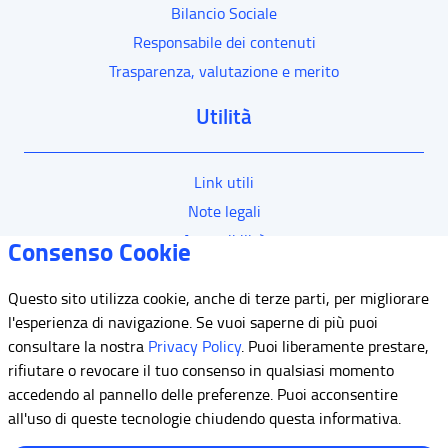
Bilancio Sociale
Responsabile dei contenuti
Trasparenza, valutazione e merito
Utilità
Link utili
Note legali
Accessibilità
Consenso Cookie
Questo sito utilizza cookie, anche di terze parti, per migliorare
Mappa del sito
l'esperienza di navigazione. Se vuoi saperne di più puoi
consultare la nostra
Privacy Policy
. Puoi liberamente prestare,
Contatti
rifiutare o revocare il tuo consenso in qualsiasi momento
Meccanismo di Feedback
accedendo al pannello delle preferenze. Puoi acconsentire
Dichiarazione di Accessibilità
all'uso di queste tecnologie chiudendo questa informativa.