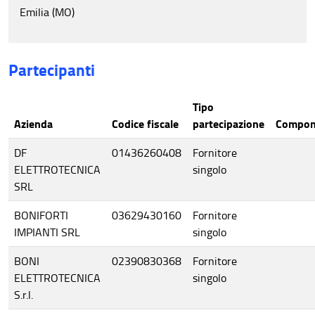
Emilia (MO)
Partecipanti
Tipo
Azienda
Codice fiscale
partecipazione
Compon
DF
01436260408
Fornitore
ELETTROTECNICA
singolo
SRL
BONIFORTI
03629430160
Fornitore
IMPIANTI SRL
singolo
BONI
02390830368
Fornitore
ELETTROTECNICA
singolo
S.r.l.