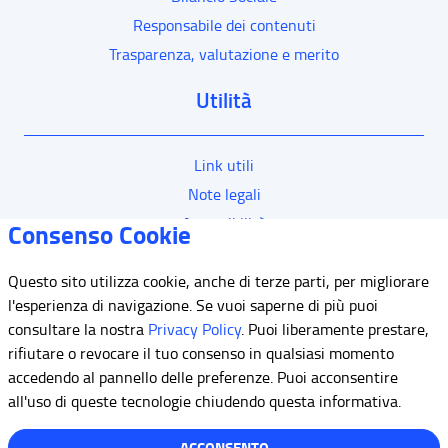
Responsabile dei contenuti
Trasparenza, valutazione e merito
Utilità
Link utili
Note legali
Accessibilità
Consenso Cookie
Questo sito utilizza cookie, anche di terze parti, per migliorare
Mappa del sito
l'esperienza di navigazione. Se vuoi saperne di più puoi
consultare la nostra
Privacy Policy
. Puoi liberamente prestare,
Contatti
rifiutare o revocare il tuo consenso in qualsiasi momento
Meccanismo di Feedback
accedendo al pannello delle preferenze. Puoi acconsentire
Dichiarazione di Accessibilità
all'uso di queste tecnologie chiudendo questa informativa.
Privacy
ACCONSENTO