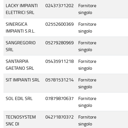
LACKY IMPIANTI
02437371202
Fornitore
ELETTRICI SRL
singolo
SINERGICA
02552600369
Fornitore
IMPIANTI S.R.L.
singolo
SANGREGORIO
05279280969
Fornitore
SRL
singolo
SANTARPIA
05435911218
Fornitore
GAETANO SRL
singolo
SIT IMPIANTI SRL
05781531214
Fornitore
singolo
SOL EDIL SRL
07879870637
Fornitore
singolo
TECNOSYSTEM
04271870372
Fornitore
SNC DI
singolo