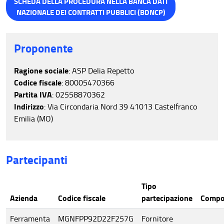
SCHEDA DELLA PROCEDURA NELLA BANCA DATI
NAZIONALE DEI CONTRATTI PUBBLICI (BDNCP)
Proponente
Ragione sociale
: ASP Delia Repetto
Codice fiscale
: 80005470366
Partita IVA
: 02558870362
Indirizzo
: Via Circondaria Nord 39 41013 Castelfranco
Emilia (MO)
Partecipanti
Tipo
Azienda
Codice fiscale
partecipazione
Compo
Ferramenta
MGNFPP92D22F257G
Fornitore